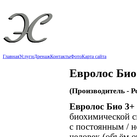
"Эко
Локальные о
Главная
Услуги
Дренаж
Контакты
Фото
Карта сайта
Евролос Био
(Производитель - Р
Евролос Био 3+
биохимической с
с постоянным / 
человек (объём о