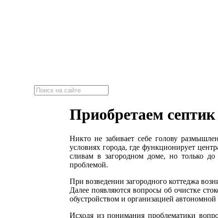
"Эко-Септик"
Локальные очистные сооружения
Приобретаем септик
Никто не забивает себе голову размышле
условиях города, где функционирует центр
сливам в загородном доме, но только до 
проблемой.
При возведении загородного коттеджа возн
Далее появляются вопросы об очистке сток
обустройством и организацией автономной 
Исходя из понимания проблематики вопрос