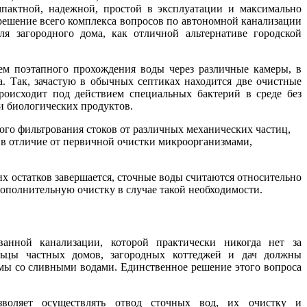
пактной, надежной, простой в эксплуатации и максимально
решение всего комплекса вопросов по автономной канализации
я загородного дома, как отличной альтернативе городской
м поэтапного прохождения воды через различные камеры, в
а. Так, зачастую в обычных септиках находится две очистные
роисходит под действием специальных бактерий в среде без
ки биологических продуктов.
го фильтрования стоков от различных механических частиц,
, в отличие от первичной очистки микроорганизмами,
их остатков завершается, сточные воды считаются относительно
ополнительную очистку в случае такой необходимости.
ванной канализации, которой практически никогда нет за
ельцы частных домов, загородных коттеджей и дач должны
мы со сливными водами. Единственное решение этого вопроса
зволяет осуществлять отвод сточных вод, их очистку и