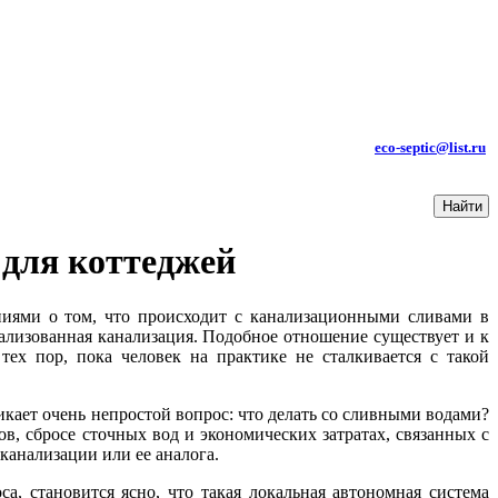
КОНТАКТЫ:
ТЕЛ.: +7 (985) 619-85-99
e-mail
:
eco-septic@list.ru
 для коттеджей
ниями о том, что происходит с канализационными сливами в
ализованная канализация. Подобное отношение существует и к
тех пор, пока человек на практике не сталкивается с такой
икает очень непростой вопрос: что делать со сливными водами?
ов, сбросе сточных вод и экономических затратах, связанных с
канализации или ее аналога.
а, становится ясно, что такая локальная автономная система