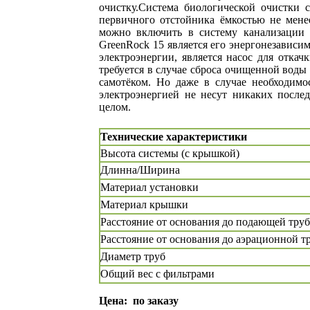
очистку.Система биологической очистки 
первичного отстойника ёмкостью не менее
можно включить в систему канализации
GreenRock 15 является его энергонезавис
электроэнергии, является насос для отка
требуется в случае сброса очищенной воды
самотёком. Но даже в случае необходимо
электроэнергией не несут никаких после
целом.
Технические характеристики
Высота системы (с крышкой)
Длинна/Ширина
Материал установки
Материал крышки
Расстояние от основания до подающей тру
Расстояние от основания до аэрационной т
Диаметр труб
Общий вес с фильтрами
Цена:
по заказу