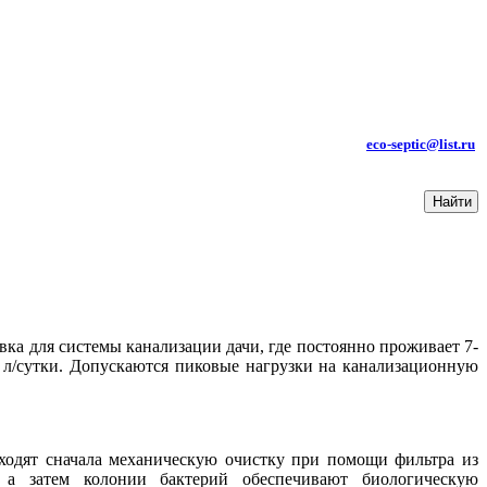
КОНТАКТЫ:
ТЕЛ.: +7 (985) 619-85-99
e-mail
:
eco-septic@list.ru
овка для системы канализации дачи, где постоянно проживает 7-
0 л/сутки. Допускаются пиковые нагрузки на канализационную
оходят сначала механическую очистку при помощи фильтра из
 а затем колонии бактерий обеспечивают биологическую