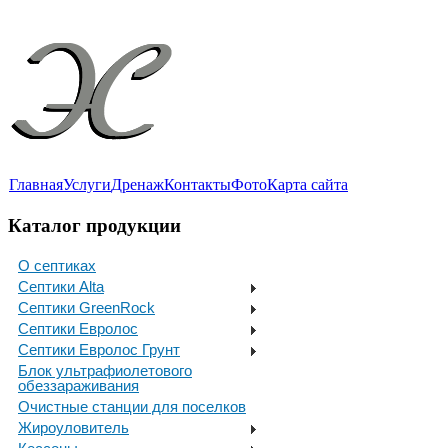
Главная
Услуги
Дренаж
Контакты
Фото
Карта сайта
Каталог продукции
О септиках
Септики Alta
Септики GreenRock
Септики Евролос
Септики Евролос Грунт
Блок ультрафиолетового
обеззараживания
Очистные станции для поселков
Жироуловитель