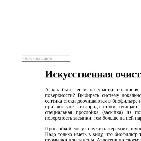
"Эко-Септик"
Локальные очистные сооружения
Искусственная очист
А как быть, если на участке сплошная 
поверхности? Выбирать систему локально
септика стоки доочищаются в биофильтре 
при доступе кислорода стоки очищают 
специальная прослойка (засыпка) из п
поверхность засыпки, тем больше на ней на
Прослойкой могут служить керамзит, шун
Надо только иметь в виду, что биофильтр 
промывки или замены. Аэротенк по своему 