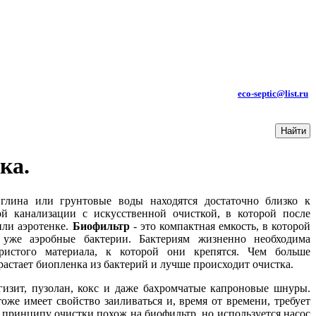
КОНТАКТЫ:
ТЕЛ.: +7 (985) 619-85-99
e-mail
:
eco-septic@list.ru
ка.
глина или грунтовые воды находятся достаточно близко к
й канализации с искусственной очисткой, в которой после
или аэротенке.
Биофильтр
- это компактная емкость, в которой
уже аэробные бактерии. Бактериям жизненно необходима
ористого материала, к которой они крепятся. Чем больше
растает биопленка из бактерий и лучше происходит очистка.
гизит, пузолан, кокс и даже бахромчатые капроновые шнуры.
тоже имеет свойство заиливаться и, время от времени, требует
принципу очистки похож на биофильтр, но используется насос