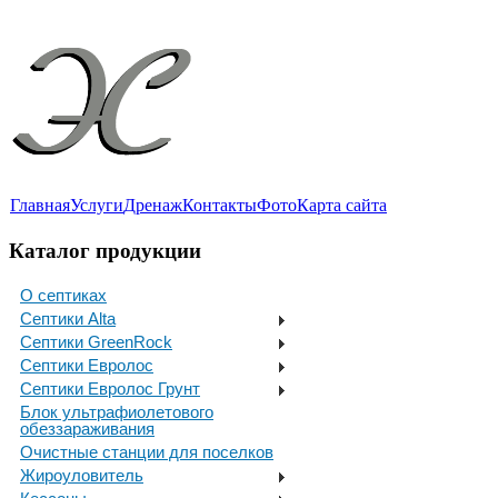
Главная
Услуги
Дренаж
Контакты
Фото
Карта сайта
Каталог продукции
О септиках
Септики Alta
Септики GreenRock
Септики Евролос
Септики Евролос Грунт
Блок ультрафиолетового
обеззараживания
Очистные станции для поселков
Жироуловитель