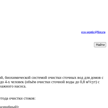
КОНТАКТЫ:
ТЕЛ.: +7 (985) 619-85-99
e-mail
:
eco-septic@list.ru
ой, биохимической системой очистки сточных вод для домов с
 4-х человек (объём очистки сточной воды до 0,8 м³/сут) с
ажного насоса.
етода очистки стоков:
наэробный);