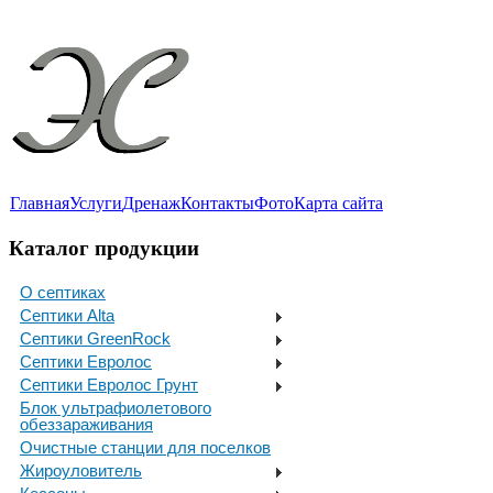
Главная
Услуги
Дренаж
Контакты
Фото
Карта сайта
Каталог продукции
О септиках
Септики Alta
Септики GreenRock
Септики Евролос
Септики Евролос Грунт
Блок ультрафиолетового
обеззараживания
Очистные станции для поселков
Жироуловитель