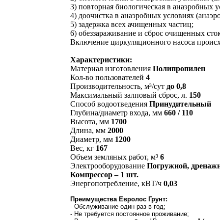
3) повторная биологическая в анаэробных 
4) доочистка в анаэробных условиях (анаэр
5) задержка всех ачищенных частиц;
6) обеззараживание и сброс очищенных сток
Включение циркуляционного насоса происх
Характеристики:
Материал изготовления
Полипропилен
Кол-во пользователей
4
Производительность, м³/сут
до 0,8
Максимальный залповый сброс, л.
150
Способ водоотведения
Принудительный
Глубина/диаметр входа, мм
660 / 110
Высота, мм
1700
Длина, мм
2000
Диаметр, мм
1200
Вес, кг
167
Объем земляных работ, м³
6
Электрооборудование
Погружной, дренажны
Компрессор – 1 шт.
Энергопотребление, кВТ/ч
0,03
Преимущества Евролос Грунт:
- Обслуживание один раз в год;
- Не требуется постоянное проживание;