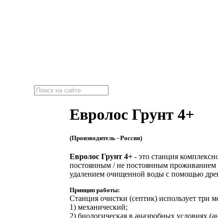
"Эко-Септик"
Локальные очистные сооружения
Евролос Грунт 4+
(Производитель - Россия)
Евролос Грунт 4+
- это станция комплексн
постоянным / не постоянным проживанием до
удалением очищенной воды с помощью дрен
Принцип работы:
Станция очистки (септик) использует три м
1) механический;
2) биологическая в анаэробных условиях (а