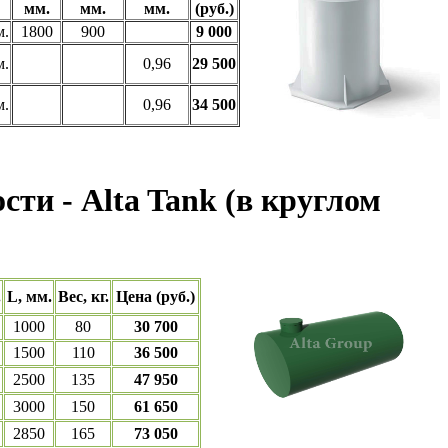
мм.
мм.
мм.
(руб.)
м.
1800
900
9 000
м.
0,96
29 500
м.
0,96
34 500
ти - Alta Tank (в круглом
.
L, мм.
Вес, кг.
Цена (руб.)
1000
80
30 700
1500
110
36 500
2500
135
47 950
3000
150
61 650
2850
165
73 050