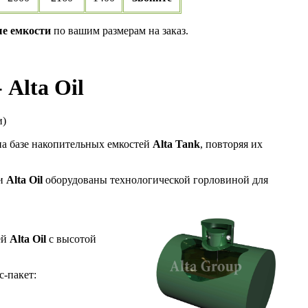
е емкости
по вашим размерам на заказ.
Alta Oil
и)
на базе накопительных емкостей
Alta
Tank
, повторяя их
и
Alta
Oil
оборудованы технологической горловиной для
ей
Alta Oil
с высотой
-пакет: