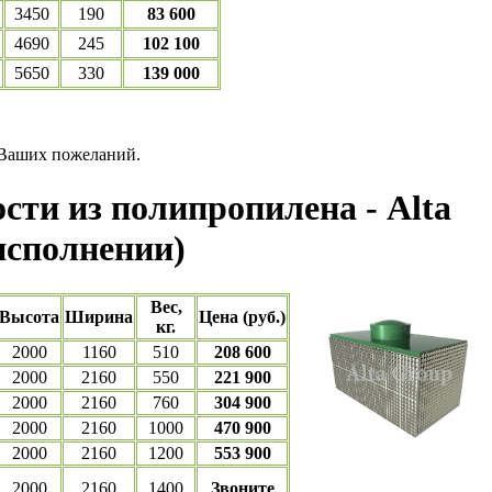
3450
190
83 600
4690
245
102 100
5650
330
139 000
 Ваших пожеланий.
ти из полипропилена - Alta
исполнении)
Вес,
Высота
Ширина
Цена (руб.)
кг.
2000
1160
510
208 600
2000
2160
550
221 900
2000
2160
760
304 900
2000
2160
1000
470 900
2000
2160
1200
553 900
2000
2160
1400
Звоните