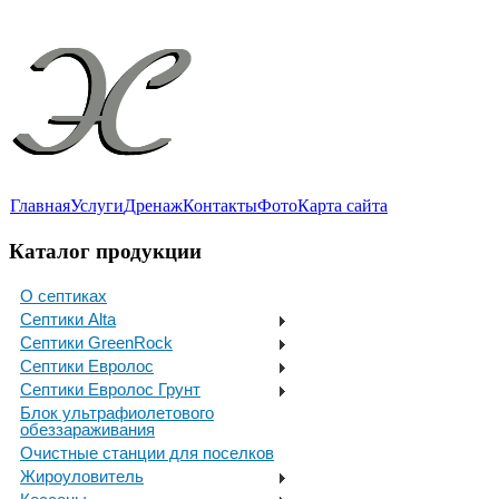
Главная
Услуги
Дренаж
Контакты
Фото
Карта сайта
Каталог продукции
О септиках
Септики Alta
Септики GreenRock
Септики Евролос
Септики Евролос Грунт
Блок ультрафиолетового
обеззараживания
Очистные станции для поселков
Жироуловитель