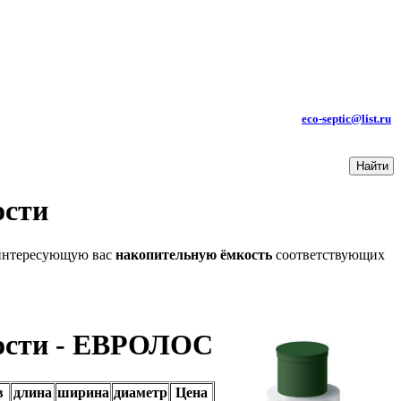
КОНТАКТЫ:
ТЕЛ.: +7 (985) 619-85-99
e-mail
:
eco-septic@list.ru
ости
 интересующую вас
накопительную ёмкость
соответствующих
ости - ЕВРОЛОС
в
длина
ширина
диаметр
Цена